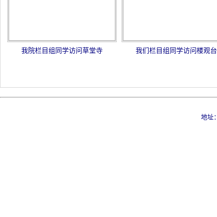
我院栏目组同学访问草堂寺
我们栏目组同学访问楼观台
地址：