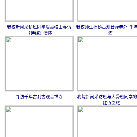
我校新闻采访班同学眉县岐山寻访
我校师生揭秘古观音禅寺外“千
《诗经》情怀
酒”
寻访千年古刹古观音禅寺
我院新闻采访班与大骨班同学的
红色之旅