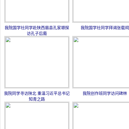
我院国学社同学赴陕西眉县孔家塬探
我院国学社同学拜谒张载祠
访孔子后裔
我院同学寻访陕北 重温习近平总书记
我院创作班同学访问碑林
知青之路