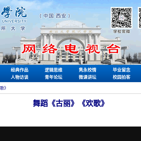
经典作品
逻辑思维
隽永校情
毕业留念
人物访谈
青年论坛
微课讲坛
校园拍客
欢歌》
舞蹈《古丽》《欢歌》